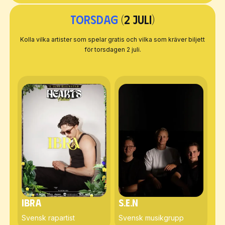
Torsdag
(2 juli)
Kolla vilka artister som spelar gratis och vilka som kräver biljett
för torsdagen 2 juli.
Ibra
S.E.N
Svensk rapartist
Svensk musikgrupp