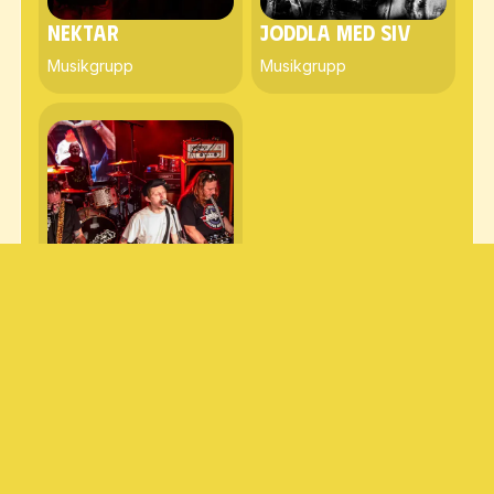
Nektar
Joddla med Siv
Musikgrupp
Musikgrupp
HeadOns
Punkgrupp