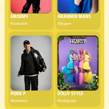
Emoemy
Grannen Måns
Musikartist
Sångare
Pidde P
Dolly Style
Musikartist
Musikgrupp