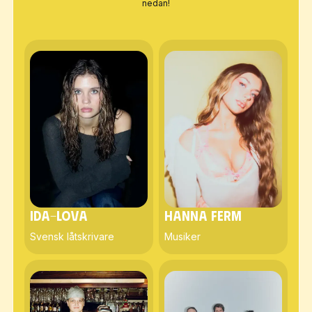
nedan!
Ida-Lova
Hanna Ferm
Svensk låtskrivare
Musiker