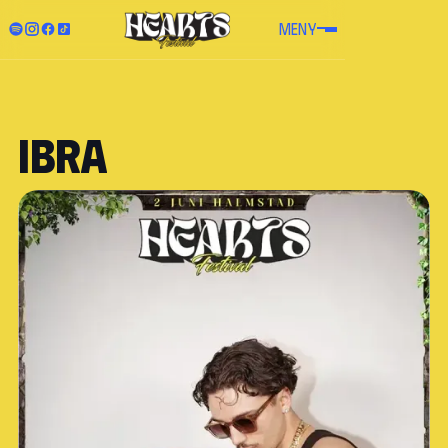
MENY
Ibra