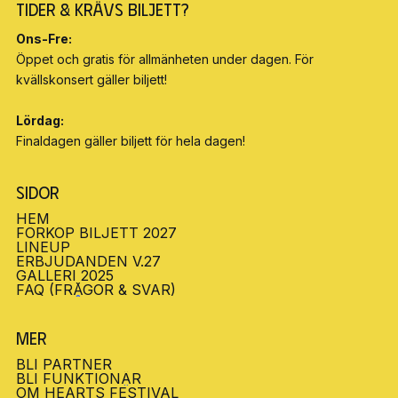
Tider & Krävs biljett?
Ons-Fre:
Öppet och gratis för allmänheten under dagen. För
kvällskonsert gäller biljett!
Lördag:
Finaldagen gäller biljett för hela dagen!
Sidor
HEM
HEM
FÖRKÖP BILJETT 2027
BILJETTER
LINEUP
LINEUP
ERBJUDANDEN V.27
ERBJUDANDEN V.27
GALLERI 2025
GALLERI 2025
FAQ (FRÅGOR & SVAR)
FAQ (FRÅGOR & SVAR)
Mer
BLI PARTNER
BLI PARTNER
BLI FUNKTIONÄR
BLI FUNKTIONÄR
OM HEARTS FESTIVAL