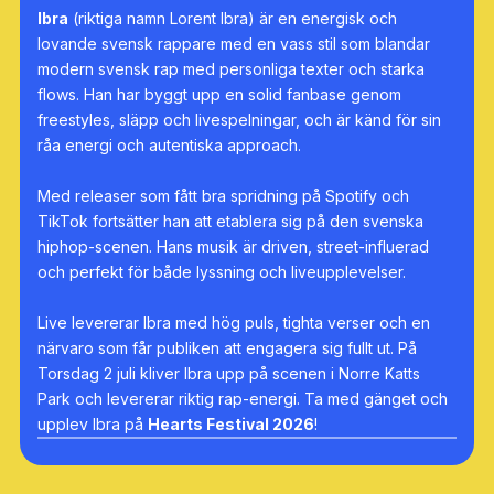
Ibra
(riktiga namn Lorent Ibra) är en energisk och
lovande svensk rappare med en vass stil som blandar
modern svensk rap med personliga texter och starka
flows. Han har byggt upp en solid fanbase genom
freestyles, släpp och livespelningar, och är känd för sin
råa energi och autentiska approach.
Med releaser som fått bra spridning på Spotify och
TikTok fortsätter han att etablera sig på den svenska
hiphop-scenen. Hans musik är driven, street-influerad
och perfekt för både lyssning och liveupplevelser.
Live levererar Ibra med hög puls, tighta verser och en
närvaro som får publiken att engagera sig fullt ut. På
Torsdag 2 juli kliver Ibra upp på scenen i Norre Katts
Park och levererar riktig rap-energi. Ta med gänget och
upplev Ibra på
Hearts Festival 2026
!