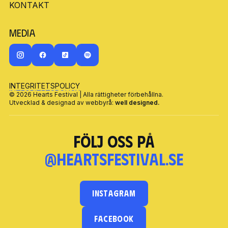
OM HEARTS FESTIVAL
KONTAKT
KONTAKT
Media
INTEGRITETSPOLICY
INTEGRITETSPOLICY
© 2026 Hearts Festival | Alla rättigheter förbehållna.
Utvecklad & designad av webbyrå:
well designed.
Följ oss på
@heartsfestival.se
INSTAGRAM
FACEBOOK