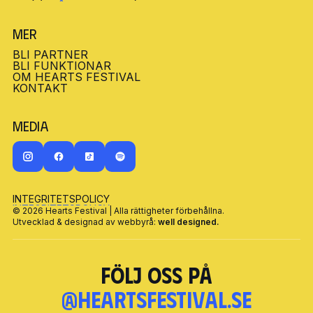
FAQ (FRÅGOR & SVAR)
Mer
BLI PARTNER
BLI PARTNER
BLI FUNKTIONÄR
BLI FUNKTIONÄR
OM HEARTS FESTIVAL
OM HEARTS FESTIVAL
KONTAKT
KONTAKT
Media
INTEGRITETSPOLICY
INTEGRITETSPOLICY
© 2026 Hearts Festival | Alla rättigheter förbehållna.
Utvecklad & designad av webbyrå:
well designed.
Följ oss på
@heartsfestival.se