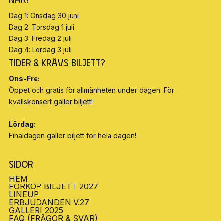
Dag 1: Onsdag 30 juni
Dag 2: Torsdag 1 juli
Dag 3: Fredag 2 juli
Dag 4: Lördag 3 juli
Tider & Krävs biljett?
Ons-Fre:
Öppet och gratis för allmänheten under dagen. För
kvällskonsert gäller biljett!
Lördag:
Finaldagen gäller biljett för hela dagen!
Sidor
HEM
HEM
FÖRKÖP BILJETT 2027
BILJETTER
LINEUP
LINEUP
ERBJUDANDEN V.27
ERBJUDANDEN V.27
GALLERI 2025
GALLERI 2025
FAQ (FRÅGOR & SVAR)