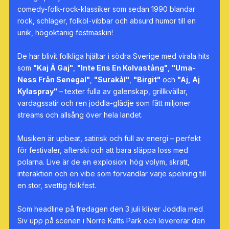
comedy-folk-rock-klassiker som sedan 1990 blandar
rock, schlager, folköl-vibbar och absurd humor till en
unik, högoktanig festmaskin!
De har blivit folkliga hjältar i södra Sverige med virala hits
som
"Kaj Ä Gaj"
,
"Inte Ens En Kolvastång"
,
"Uma-
Ness Från Senegal"
,
"Surakål"
,
"Birgit"
och
"Aj, Aj
Kylaspray"
– texter fulla av galenskap, grillkvällar,
vardagssatir och ren joddla-glädje som fått miljoner
streams och allsång över hela landet.
Musiken är upbeat, satirisk och full av energi – perfekt
för festivaler, afterski och att bara släppa loss med
polarna. Live är de en explosion: hög volym, skratt,
interaktion och en vibe som förvandlar varje spelning till
en stor, svettig folkfest.
Som headline på fredagen den 3 juli kliver Joddla med
Siv upp på scenen i Norre Katts Park och levererar den