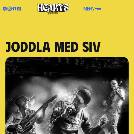
MENY
Joddla med Siv