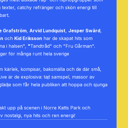
texter, catchy refränger och skön energi till
bart.
le Grafström
,
Arvid Lundquist
,
Jesper Swärd
,
on
och
Kid Eriksson
har de skapat hits som
na i halsen",
"
Tandtråd" och "Fru Gårman".
nger för många runt hela sverige
m kärlek, kompisar, baksmälla och de där små,
Live är de explosiva: tajt samspel, massor av
glädje som får hela publiken att hoppa och sjunga
vjakt upp på scenen i Norre Katts Park och
av nostalgi, nya hits och ren energi!