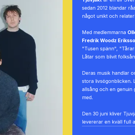
sedan 2012 blandar råa 
något unikt och relater
Med medlemmarna
Ol
Fredrik Woodz Erikss
"Tusen spänn", "Tårar
Låtar som blivit folkså
Deras musik handlar o
stora livsögonblicken. 
allsång och en genuin 
med.
Den 30 juni kliver Tju
levererar en kväll full 