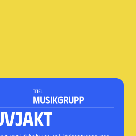
Titel
MUSIKGRUPP
uvjakt
iges mest älskade rap- och hiphopgrupper som