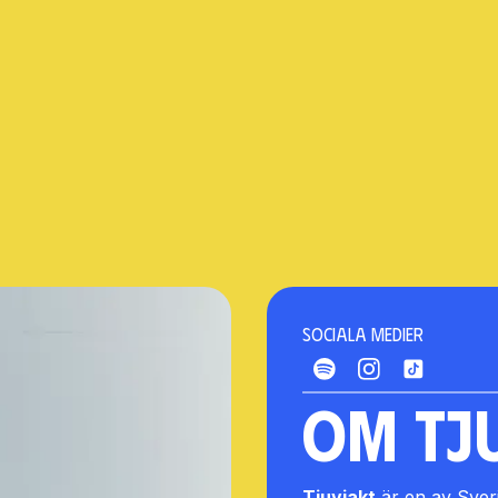
Sociala medier
Om Tj
Tjuvjakt
är en av Sver