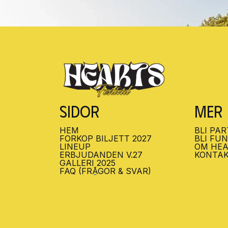
Sidor
Mer
HEM
BLI PA
HEM
FÖRKÖP BILJETT 2027
BLI PA
BLI FU
BILJETTER
LINEUP
BLI FU
OM HEA
LINEUP
ERBJUDANDEN V.27
OM HEA
KONTA
ERBJUDANDEN V.27
GALLERI 2025
KONTA
GALLERI 2025
FAQ (FRÅGOR & SVAR)
FAQ (FRÅGOR & SVAR)